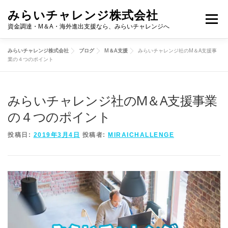
コ
みらいチャレンジ株式会社
ン
メニュー
テ
資金調達・M＆A・海外進出支援なら、みらいチャレンジへ
ン
ツ
みらいチャレンジ株式会社
ブログ
M＆A支援
みらいチャレンジ社のM＆A支援事
へ
トップ
私たちのビジョン
業務内容
支援実績
業の４つのポイント
ス
キ
ッ
プ
みらいチャレンジ社のM＆A支援事業
ブログ
会社概要
お問い合わせ
の４つのポイント
投稿日:
2019年3月4日
投稿者:
MIRAICHALLENGE